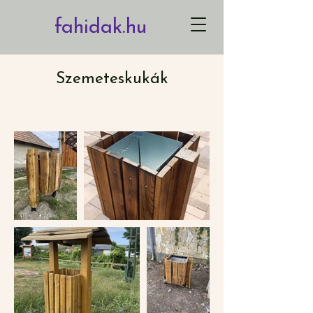
fahidak.hu
Szemeteskukák
xm